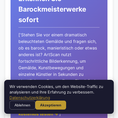
Barockmeisterwerke
sofort
['Stehen Sie vor einem dramatisch
beleuchteten Gemälde und fragen sich,
ob es barock, manieristisch oder etwas
anderes ist? ArtScan nutzt
fortschrittliche Bilderkennung, um
Gemälde, Kunstbewegungen und
einzelne Künstler in Sekunden zu
identifizieren. Fotografieren Sie einfach
Wir verwenden Cookies, um den Website-Traffic zu
ein beliebiges Kunstwerk in einem
analysieren und Ihre Erfahrung zu verbessern.
Museum und erhalten Sie eine
Datenschutzerklärung
detaillierte Analyse zu Stil, Epoche und
Ablehnen
Akzeptieren
historischem Kontext.', '
ArtScan
kostenlos testen →
']