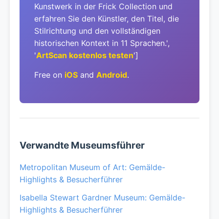
Kunstwerk in der Frick Collection und
erfahren Sie den Künstler, den Titel, die
Stilrichtung und den vollständigen
historischen Kontext in 11 Sprachen.',
'
ArtScan kostenlos testen
']
Free on
iOS
and
Android
.
Verwandte Museumsführer
Metropolitan Museum of Art: Gemälde-
Highlights & Besucherführer
Isabella Stewart Gardner Museum: Gemälde-
Highlights & Besucherführer