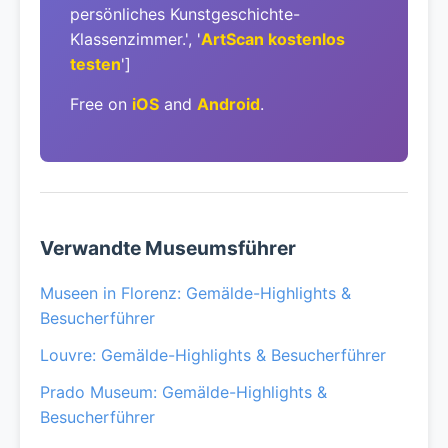
persönliches Kunstgeschichte-
Klassenzimmer.', '
ArtScan kostenlos
testen
']
Free on
iOS
and
Android
.
Verwandte Museumsführer
Museen in Florenz: Gemälde-Highlights &
Besucherführer
Louvre: Gemälde-Highlights & Besucherführer
Prado Museum: Gemälde-Highlights &
Besucherführer