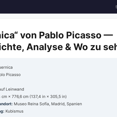
ica“ von Pablo Picasso —
chte, Analyse & Wo zu se
ernica
lo Picasso
auf Leinwand
cm × 776,6 cm (137,4 in × 305,5 in)
andort:
Museo Reina Sofía, Madrid, Spanien
ng:
Kubismus