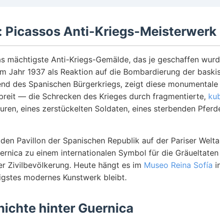
: Picassos Anti-Kriegs-Meisterwerk
as mächtigste Anti-Kriegs-Gemälde, das je geschaffen wur
m Jahr 1937 als Reaktion auf die Bombardierung der baski
nd des Spanischen Bürgerkriegs, zeigt diese monumental
 breit — die Schrecken des Krieges durch fragmentierte,
kub
uren, eines zerstückelten Soldaten, eines sterbenden Pferd
den Pavillon der Spanischen Republik auf der Pariser Welta
ernica zu einem internationalen Symbol für die Gräueltaten
er Zivilbevölkerung. Heute hängt es im
Museo Reina Sofía
i
igstes modernes Kunstwerk bleibt.
hichte hinter Guernica