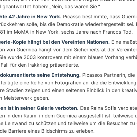
l geantwortet haben: „Nein, das waren Sie.“
hte 42 Jahre in New York.
Picasso bestimmte, dass Guerni
ückkehren solle, bis die Demokratie wiederhergestellt sei. 
981 im MoMA in New York, sechs Jahre nach Francos Tod.
serie-Kopie hängt bei den Vereinten Nationen.
Eine maßst
on von Guernica hängt vor dem Sicherheitsrat der Vereinte
Sie wurde 2003 kontrovers mit einem blauen Vorhang verhüll
Fall für den Irakkrieg präsentierte.
dokumentierte seine Entstehung.
Picassos Partnerin, die 
fertigte eine Reihe von Fotografien an, die die Entwicklu
e Stadien zeigen und einen seltenen Einblick in den kreati
em Meisterwerk geben.
en ist in seiner Galerie verboten.
Das Reina Sofía verbiete
en in dem Raum, in dem Guernica ausgestellt ist, teilweise 
he Leinwand zu schützen und teilweise um die Besucher zu 
ie Barriere eines Bildschirms zu erleben.