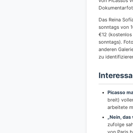
von Picassos v
Dokumentarfot
Das Reina Sofí
sonntags von 10
€12 (kostenlos
sonntags). Foto
anderen Galeri
zu identifiziere
Interess
Picasso ma
breit) vol
arbeitete m
„Nein, das
zufolge sah
von Paris 