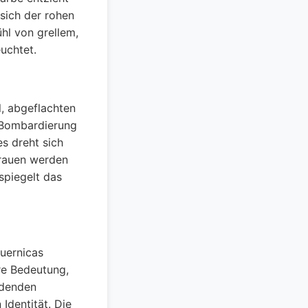
sich der rohen
hl von grellem,
uchtet.
l, abgeflachten
 Bombardierung
s dreht sich
Frauen werden
spiegelt das
Guernicas
re Bedeutung,
idenden
Identität. Die