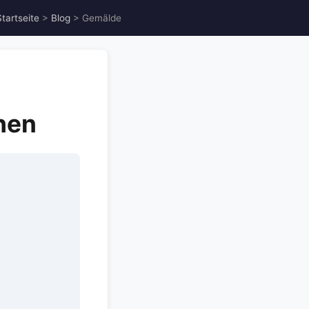
Startseite
>
Blog
> Gemälde
hen