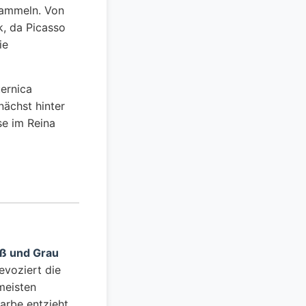
sammeln. Von
, da Picasso
ie
ernica
ächst hinter
se im Reina
iß und Grau
evoziert die
meisten
arbe entzieht