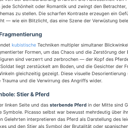
 jede Schönheit oder Romantik und zwingt den Betrachter, 
Themas zu stellen. Die scharfen Kontraste erzeugen ein Gefü
ht — wie ein Blitzlicht, das eine Szene der Verwüstung bele
 Fragmentierung
endet
kubistische
Techniken multipler simultaner Blickwinke
mentierter Formen, um das Chaos und die Zerstörung der
Figuren sind verzerrt und zerbrochen — der Kopf des Pferde
 Soldat liegt zerstückelt am Boden, und die Gesichter der 
nkeln gleichzeitig gezeigt. Diese visuelle Desorientierung 
 Trauma und die Verwirrung des Angriffs wider.
bole: Stier & Pferd
er linken Seite und das
sterbende Pferd
in der Mitte sind 
te Symbole. Picasso selbst war bewusst mehrdeutig über ih
n Gelehrten interpretieren das Pferd als Darstellung des le
es und den Stier als Symbol der Brutalität oder spanischen 