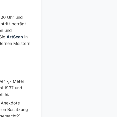
:00 Uhr und
ntritt beträgt
en und
Sie
ArtScan
in
dernen Meistern
er 7,7 Meter
ni 1937 und
lier.
) Anekdote
chen Besatzung
 gemacht?“