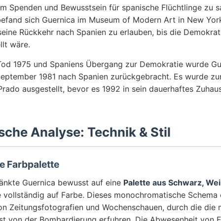
m Spenden und Bewusstsein für spanische Flüchtlinge zu 
befand sich Guernica im Museum of Modern Art in New York
 seine Rückkehr nach Spanien zu erlauben, bis die Demokrat
lt wäre.
Tod 1975 und Spaniens Übergang zur Demokratie wurde Gu
 September 1981 nach Spanien zurückgebracht. Es wurde zun
Prado ausgestellt, bevor es 1992 in sein dauerhaftes Zuhau
sche Analyse: Technik & Stil
 Farbpalette
änkte Guernica bewusst auf eine
Palette aus Schwarz, We
e vollständig auf Farbe. Dieses monochromatische Schema 
von Zeitungsfotografien und Wochenschauen, durch die die 
t von der Bombardierung erfuhren. Die Abwesenheit von F