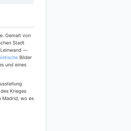
de. Gemalt von
schen Stadt
e Leinwand —
istische
Bilder
es und eines
usstellung
 des Krieges
n Madrid, wo es