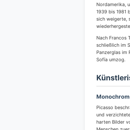
Nordamerika, u
1939 bis 1981 
sich weigerte,
wiederhergestel
Nach Francos 
schließlich im
Panzerglas im 
Sofía umzog.
Künstleri
Monochrome
Picasso beschr
und verzichtet
harten Bilder 
Menschen zuers