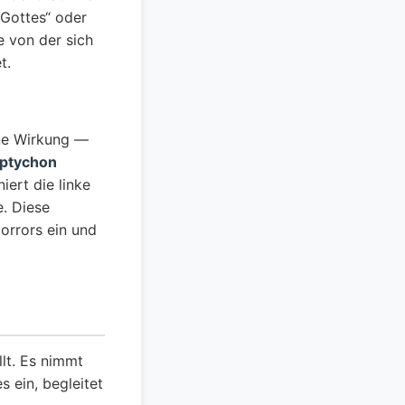
Gottes“ oder
e von der sich
t.
ine Wirkung —
iptychon
niert die linke
e. Diese
Horrors ein und
lt. Es nimmt
 ein, begleitet