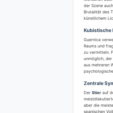
der Szene auch
Brutalität des 
künstlichem Lic
Kubistische
Guernica verw
Raums und frag
zu vermitteln. 
unmöglich, der
aus mehreren Wi
psychologische
Zentrale Sym
Der
Stier
auf d
meistdiskutier
aber die meiste
spanischen Volk