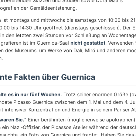
orbereitenden Skizzen und Studien sowie Dora Maars
ografien der Gemäldeentstehung.
a ist montags und mittwochs bis samstags von 10:00 bis 21
:00 bis 14:30 Uhr geöffnet (dienstags geschlossen). Der Ei
 in den letzten zwei Stunden vor Schließung an Wochentag
grafieren ist im Guernica-Saal
nicht gestattet
. Verwenden 
en des Museums, um Werke von Dalí, Miró und anderen mo
n.
ante Fakten über Guernica
lte es in nur fünf Wochen.
Trotz seiner enormen Größe (ov
lendete Picasso Guernica zwischen dem 1. Mai und dem 4. Ju
it intensiver Konzentration und Energie in seinem Pariser Ate
 waren Sie.“
Einer berühmten (möglicherweise apokryphen
 ein Nazi-Offizier, der Picassos Atelier während der deuts
besuchte, ein Foto von Guernica und fragte: „Haben Sie das