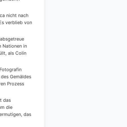
ca nicht nach
Es verblieb von
absgetreue
n Nationen in
t, als Colin
Fotografin
ng des Gemäldes
ven Prozess
t das
um die
ermutigen, das