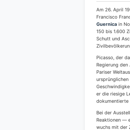
Am 26. April 1
Francisco Franc
Guernica
in No
150 bis 1.600 Z
Schutt und Asc
Zivilbevölkerun
Picasso, der da
Regierung den A
Pariser Weltau
ursprünglichen 
Geschwindigkeit
er die riesige
dokumentierte 
Bei der Ausstel
Reaktionen — ei
wuchs mit der 