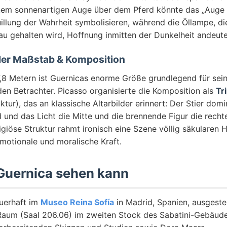
inem sonnenartigen Auge über dem Pferd könnte das „Auge 
uillung der Wahrheit symbolisieren, während die Öllampe, di
au gehalten wird, Hoffnung inmitten der Dunkelheit andeute
er Maßstab & Komposition
 7,8 Metern ist Guernicas enorme Größe grundlegend für se
den Betrachter. Picasso organisierte die Komposition als
Tr
uktur), das an klassische Altarbilder erinnert: Der Stier domi
d und das Licht die Mitte und die brennende Figur die recht
eligiöse Struktur rahmt ironisch eine Szene völlig säkularen 
emotionale und moralische Kraft.
uernica sehen kann
auerhaft im
Museo Reina Sofía
in Madrid, Spanien, ausgestel
Raum (Saal 206.06) im zweiten Stock des Sabatini-Gebäudes