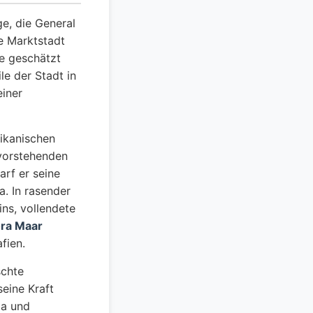
e, die General
he Marktstadt
te geschätzt
le der Stadt in
einer
likanischen
evorstehenden
rf er seine
a. In rasender
ns, vollendete
ra Maar
fien.
schte
seine Kraft
pa und