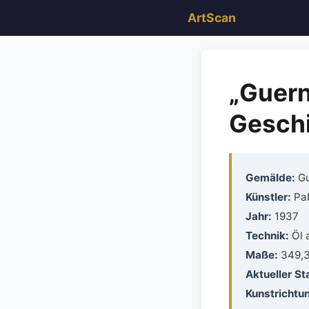
ArtScan
„Guern
Geschi
Gemälde:
Gu
Künstler:
Pab
Jahr:
1937
Technik:
Öl 
Maße:
349,3 
Aktueller St
Kunstrichtu