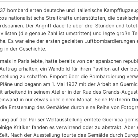
937 bombardierten deutsche und italienische Kampfflugzeug
os nationalistische Streitkräfte unterstützten, die baskisc
rdspanien. Der Angriff dauerte über drei Stunden und töte
ivilisten (die genaue Zahl ist umstritten) und legte große Tei
he. Es war eine der ersten gezielten Luftbombardierungen 
g in der Geschichte.
mals in Paris lebte, hatte bereits von der spanischen repub
uftrag erhalten, ein Wandbild für ihren Pavillon auf der b
sstellung zu schaffen. Empört über die Bombardierung verwa
Pläne und begann am 1. Mai 1937 mit der Arbeit an Guernic
 arbeitend in seinem Atelier in der Rue des Grands-Augusti
 Leinwand in nur etwas über einem Monat. Seine Partnerin
Do
die Entstehung des Gemäldes durch eine Reihe von Fotogra
lung auf der Pariser Weltausstellung erntete Guernica gemi
nige Kritiker fanden es verwirrend oder zu abstrakt. Aber 
Zeit. Nach der Ausstellung tourte das Gemälde durch Euro