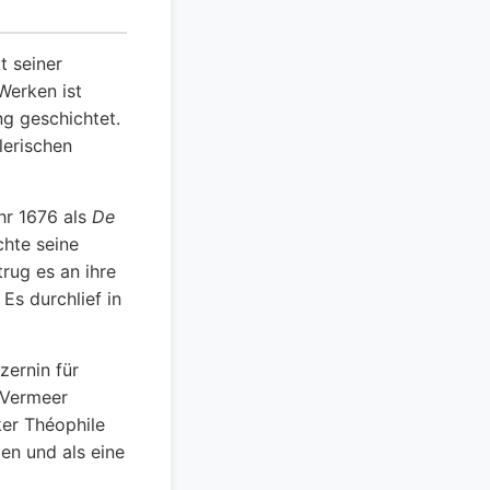
 seiner
Werken ist
g geschichtet.
lerischen
hr 1676 als
De
chte seine
rug es an ihre
Es durchlief in
ernin für
 Vermeer
ker Théophile
n und als eine