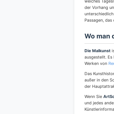
weiches Tagesli
der Vorhang un
unterschiedlic
Passagen, das 
Wo man d
Die Malkunst
i
ausgestellt. Es
Werken von
Re
Das Kunsthisto
außer in den S
der Hauptattra
Wenn Sie
ArtS
und jedes ande
Künstlerinform