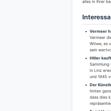
alles in Ihrer 
Interess
Vermeer ha
Vermeer di
Witwe, es v
sein wertvo
Hitler kau
Sammlung C
in Linz er
und 1945 
Der Künstle
hinten geze
dass dies k
repräsentie