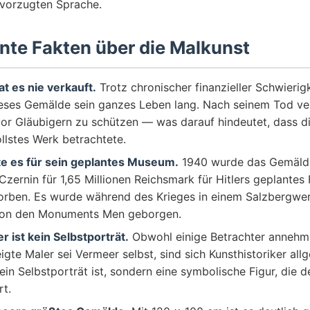
bevorzugten Sprache.
ante Fakten über die Malkunst
t es nie verkauft.
Trotz chronischer finanzieller Schwierigk
eses Gemälde sein ganzes Leben lang. Nach seinem Tod ve
or Gläubigern zu schützen — was darauf hindeutet, dass die
llstes Werk betrachtete.
fte es für sein geplantes Museum.
1940 wurde das Gemälde
zernin für 1,65 Millionen Reichsmark für Hitlers geplante
worben. Es wurde während des Krieges in einem Salzbergwer
von den Monuments Men geborgen.
r ist kein Selbstporträt.
Obwohl einige Betrachter annehm
igte Maler sei Vermeer selbst, sind sich Kunsthistoriker allg
ein Selbstporträt ist, sondern eine symbolische Figur, die 
rt.