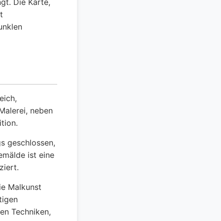
gt. Die Karte,
t
unklen
eich,
 Malerei, neben
tion.
gs geschlossen,
emälde ist eine
iert.
ie Malkunst
tigen
ten Techniken,