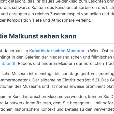
cht getaucht, das ihr blaues Seidenkleid zum Leuchten brin
d das schwarze Kostüm des Künstlers absorbieren das Lich
h und erzeugen ein reiches Zusammenspiel von hellen und d
der Komposition Tiefe und Atmosphäre verleiht.
ie Malkunst sehen kann
st dauerhaft im
Kunsthistorischen Museum
in Wien, Österr
 hängt in den Galerien der niederländischen und flämischen
mbrandt
, Rubens und anderen Meistern der nördlichen Tradi
rische Museum ist dienstags bis sonntags geöffnet (monta
ommermonaten). Der allgemeine Eintritt beträgt €21. Das G
ktionen des Museums und ist normalerweise prominent platz
can
im Kunsthistorischen Museum verwenden, können Sie D
re Kunstwerk identifizieren, dem Sie begegnen — mit sofor
ationen, historischem Kontext und Details zu den verwende