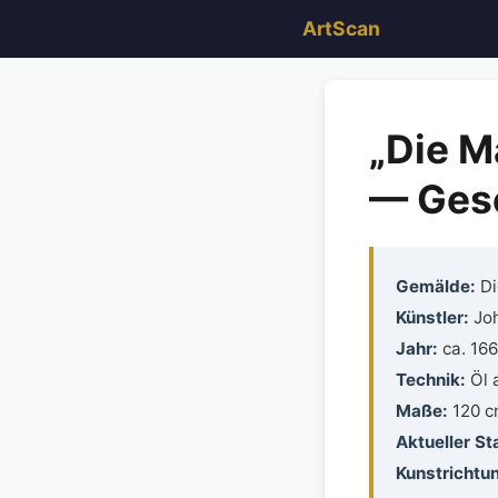
ArtScan
„Die M
— Gesc
Gemälde:
Di
Künstler:
Jo
Jahr:
ca. 16
Technik:
Öl 
Maße:
120 cm
Aktueller St
Kunstrichtu