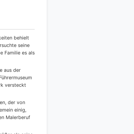
eiten behielt
rsuchte seine
 Familie es als
 aus der
s Führermuseum
k versteckt
en, der von
emein einig,
den Malerberuf