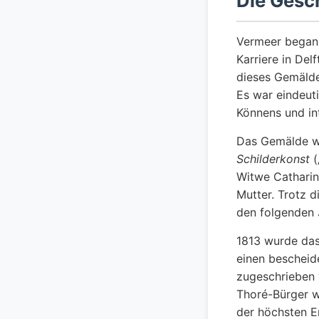
Die Gesch
Vermeer bega
Karriere in Del
dieses Gemälde
Es war eindeut
Könnens und int
Das Gemälde wu
Schilderkonst
(
Witwe Catharin
Mutter. Trotz 
den folgenden
1813 wurde das
einen bescheid
zugeschrieben 
Thoré-Bürger w
der höchsten E