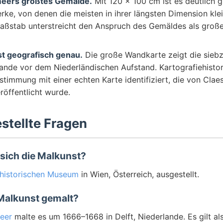
meers größtes Gemälde.
Mit 120 × 100 cm ist es deutlich g
ke, von denen die meisten in ihrer längsten Dimension kle
Maßstab unterstreicht den Anspruch des Gemäldes als große
ist geografisch genau.
Die große Wandkarte zeigt die sieb
ande vor dem Niederländischen Aufstand. Kartografiehistor
stimmung mit einer echten Karte identifiziert, die von Clae
röffentlicht wurde.
stellte Fragen
sich die Malkunst?
historischen Museum
in Wien, Österreich, ausgestellt.
 Malkunst gemalt?
eer
malte es um 1666–1668 in Delft, Niederlande. Es gilt als