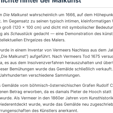
ichte hinter der Malkunst
nn
Die Malkunst
wahrscheinlich um 1666, auf dem Höhepunkt
ft. Im Gegensatz zu seinen typisch intimen, kleinformatigen 
 groß (120 × 100 cm) und dicht mit symbolischer Bedeutun
ig als
Schaustück
gedacht — eine Demonstration des künst
ellektuellen Ehrgeizes des Malers.
rde in einem Inventar von Vermeers Nachlass aus dem Ja
„Die Malkunst“) aufgeführt. Nach Vermeers Tod 1675 versu
a, es aus dem Insolvenzverfahren herauszuhalten und übert
dieser Bemühungen wurde das Gemälde schließlich verkauft. 
 Jahrhunderten verschiedene Sammlungen.
 Gemälde vom böhmisch-österreichischen Grafen Rudolf Cz
enen Betrag erworben, da es damals Pieter de Hooch statt
wurde. Als Vermeer in den 1860er Jahren vom Kunsthistori
iederentdeckt wurde, wurde das Gemälde neu zugeschriebe
rrungenschaften des Künstlers anerkannt.