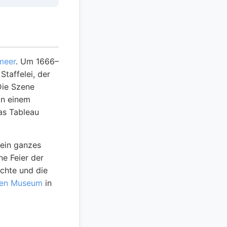
meer
. Um 1666–
taffelei, der
 Die Szene
on einem
as Tableau
sein ganzes
ne Feier der
ichte und die
chen Museum
in