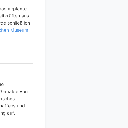
das geplante
eitkräften aus
de schließlich
schen Museum
ie
n Gemälde von
risches
haffens und
ng auf.