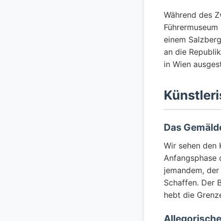
Während des Zw
Führermuseum in
einem Salzberg
an die Republik
in Wien ausgest
Künstleri
Das Gemäld
Wir sehen den K
Anfangsphase d
jemandem, der 
Schaffen. Der 
hebt die Grenz
Allegorisch