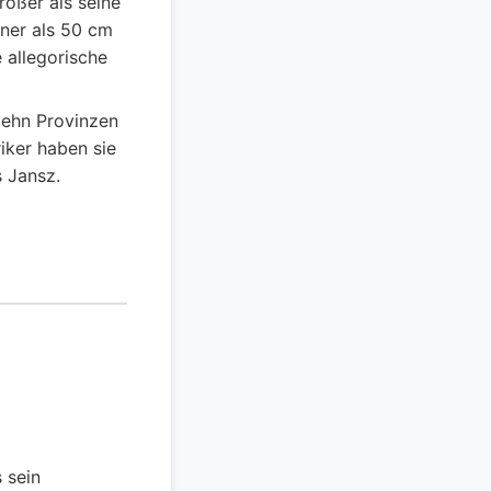
rößer als seine
iner als 50 cm
 allegorische
zehn Provinzen
iker haben sie
s Jansz.
 sein