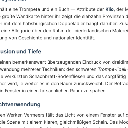
 hält eine Trompete und ein Buch — Attribute der
Klio
, der 
 große Wandkarte hinter ihr zeigt die siebzehn Provinzen 
er mit dem habsburgischen Doppeladler hängt darüber. Zu
eine Allegorie über den Ruhm der niederländischen Malerei 
ung von Geschichte und nationaler Identität.
lusion und Tiefe
 einen bemerkenswert überzeugenden Eindruck von dreidi
rwendung mehrerer Techniken: den schweren
Trompe-l'oeil
ie verkürzten Schachbrett-Bodenfliesen und das sorgfältig
her wird, je weiter es in den Raum zurückweicht. Der Betra
in Fenster in einen tatsächlichen Raum zu spähen.
ichtverwendung
ifen Werken Vermeers fällt das Licht von einem Fenster auf d
 die Szene mit einem klaren, gleichmäßigen Schein. Das Mode