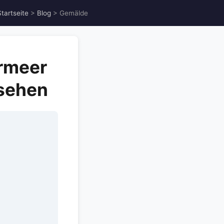
Startseite
>
Blog
> Gemälde
rmeer
 sehen