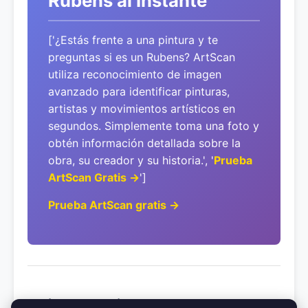
Rubens al Instante
['¿Estás frente a una pintura y te
preguntas si es un Rubens? ArtScan
utiliza reconocimiento de imagen
avanzado para identificar pinturas,
artistas y movimientos artísticos en
segundos. Simplemente toma una foto y
obtén información detallada sobre la
obra, su creador y su historia.', '
Prueba
ArtScan Gratis →
']
Prueba ArtScan gratis →
Artistas Relacionados