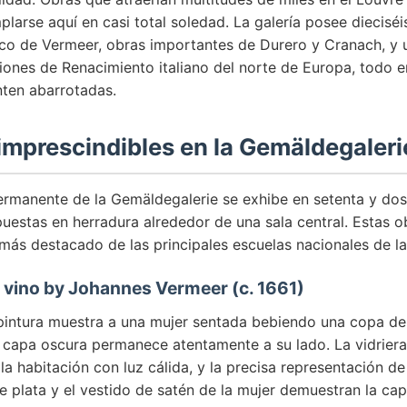
arse aquí en casi total soledad. La galería posee dieciséi
co de Vermeer, obras importantes de Durero y Cranach, y 
iones de Renacimiento italiano del norte de Europa, todo e
nten abarrotadas.
imprescindibles en la Gemäldegaleri
ermanente de la Gemäldegalerie se exhibe en setenta y dos
puestas en herradura alrededor de una sala central. Estas o
más destacado de las principales escuelas nacionales de la 
e vino by Johannes Vermeer (c. 1661)
 pintura muestra a una mujer sentada bebiendo una copa de
capa oscura permanece atentamente a su lado. La vidriera
la habitación con luz cálida, y la precisa representación de
 de plata y el vestido de satén de la mujer demuestran la ca