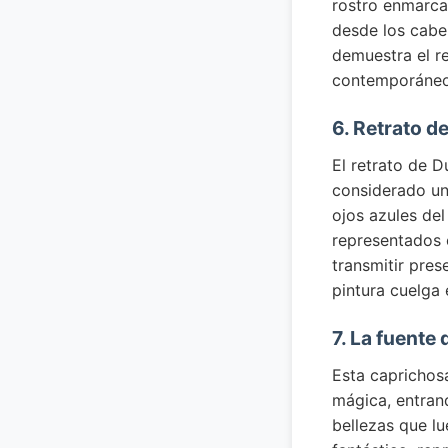
rostro enmarcad
desde los cabel
demuestra el r
contemporáneos
6. Retrato 
El retrato de 
considerado un
ojos azules del
representados 
transmitir pres
pintura cuelga 
7. La fuente
Esta caprichos
mágica, entran
bellezas que l