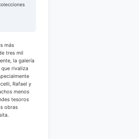
 colecciones
es más
e tres mil
nte, la galería
que rivaliza
especialmente
elli, Rafael y
muchos menos
ndes tesoros
as obras
ita.