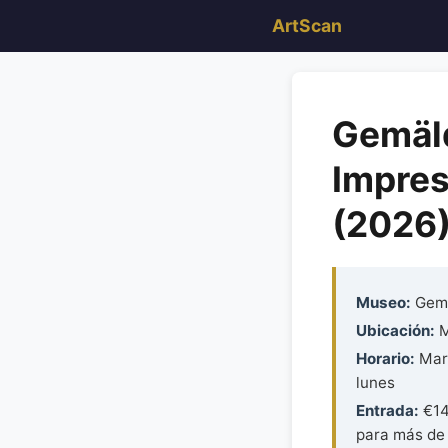
ArtScan
Gemäld
Impres
(2026
Museo:
Gemä
Ubicación:
M
Horario:
Mar-
lunes
Entrada:
€14
para más de