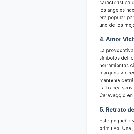
característica 
los ángeles hac
era popular par
uno de los mej
4. Amor Vic
La provocativa
símbolos del l
herramientas ci
marqués Vincenz
mantenía detrás
La franca sensu
Caravaggio en 
5. Retrato d
Este pequeño y
primitivo. Una