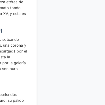
leza etérea de
ormato tondo
o XV, y esta es
2)
 pisoteando
s, una corona y
ncargada por el
sta la
por la galería.
o son puro
neerlendés
uro, su pálido