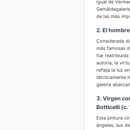
igual de Vermee
Gemäldegalerie
de las más imp
2. El hombre
Considerada du
más famosas de
fue reatribuida
autoría, la vir
refleja la luz 
técnicamente m
galería abarcan
3. Virgen co
Botticelli (c.
Esta pintura ci
ángeles, sus de