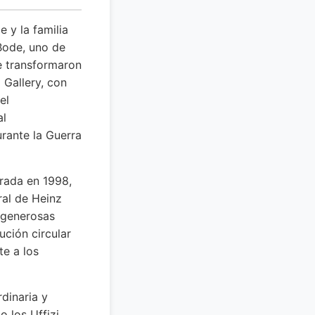
 y la familia
 Bode, uno de
e transformaron
 Gallery, con
el
al
urante la Guerra
urada en 1998,
ral de Heinz
e generosas
ución circular
te a los
dinaria y
o los Uffizi