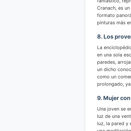
fantástico, rep
Cranach, es un
formato panorám
pinturas más e
8. Los prove
La enciclopédic
en una sola es
paredes, arroja
un dicho conoci
como un coment
prolongado, ya
9. Mujer con
Una joven se e
luz de una vent
luz, la pared 
una meditación 