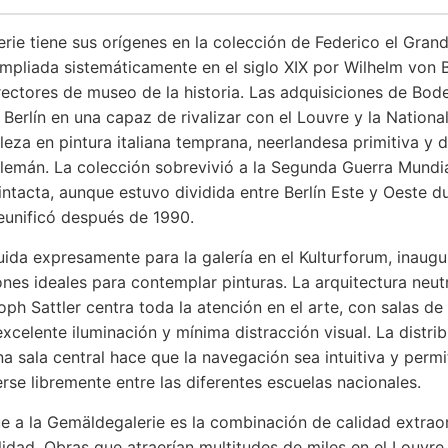
ie tiene sus orígenes en la colección de Federico el Grande
ampliada sistemáticamente en el siglo XIX por Wilhelm von
rectores de museo de la historia. Las adquisiciones de Bod
 Berlín en una capaz de rivalizar con el Louvre y la National
aleza en pintura italiana temprana, neerlandesa primitiva y d
lemán. La colección sobrevivió a la Segunda Guerra Mundi
ntacta, aunque estuvo dividida entre Berlín Este y Oeste d
reunificó después de 1990.
uida expresamente para la galería en el Kulturforum, inaug
nes ideales para contemplar pinturas. La arquitectura neut
oph Sattler centra toda la atención en el arte, con salas d
xcelente iluminación y mínima distracción visual. La distrib
a sala central hace que la navegación sea intuitiva y permi
rse libremente entre las diferentes escuelas nacionales.
e a la Gemäldegalerie es la combinación de calidad extraor
ilidad. Obras que atraerían multitudes de miles en el Louvre 