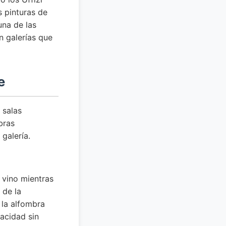
s pinturas de
una de las
n galerías que
e
 salas
bras
galería.
 vino mientras
 de la
 la alfombra
pacidad sin