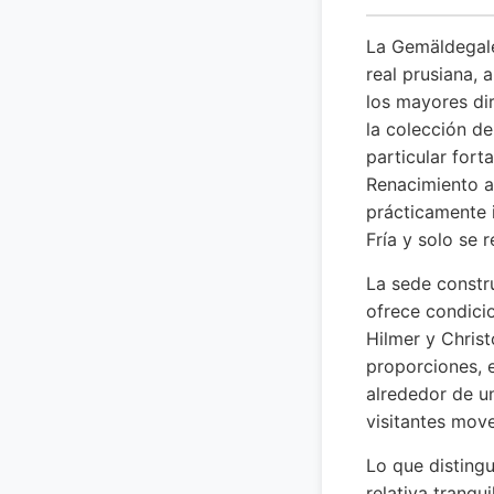
La Gemäldegaler
real prusiana, 
los mayores di
la colección de
particular fort
Renacimiento a
prácticamente i
Fría y solo se 
La sede constr
ofrece condicio
Hilmer y Christ
proporciones, e
alrededor de un
visitantes move
Lo que distingu
relativa tranqu