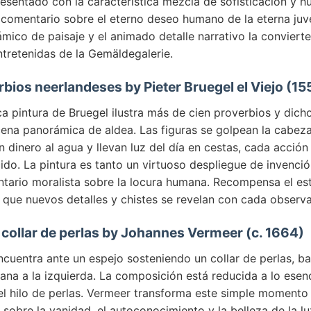
resentado con la característica mezcla de sofisticación y 
 comentario sobre el eterno deseo humano de la eterna juv
ico de paisaje y el animado detalle narrativo la convierte
ntretenidas de la Gemäldegalerie.
rbios neerlandeses by Pieter Bruegel el Viejo (15
a pintura de Bruegel ilustra más de cien proverbios y dic
cena panorámica de aldea. Las figuras se golpean la cabeza
n dinero al agua y llevan luz del día en cestas, cada acción 
do. La pintura es tanto un virtuoso despliegue de invenció
ario moralista sobre la locura humana. Recompensa el es
 que nuevos detalles y chistes se revelan con cada observa
 collar de perlas by Johannes Vermeer (c. 1664)
ncuentra ante un espejo sosteniendo un collar de perlas, b
ana a la izquierda. La composición está reducida a lo esencia
y el hilo de perlas. Vermeer transforma este simple moment
sobre la vanidad, el autoconocimiento y la belleza de la l