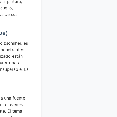
 la pintura,
cuello,
os de sus
526)
olzschuher, es
 penetrantes
rizado están
Durero para
insuperable. La
 a una fuente
omo jóvenes
te. El tema