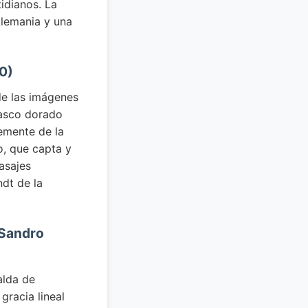
idianos. La
Alemania y una
50)
e las imágenes
casco dorado
temente de la
o, que capta y
asajes
dt de la
 Sandro
alda de
gracia lineal