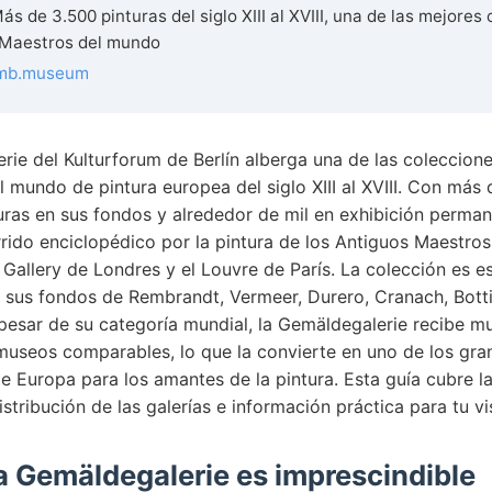
ás de 3.500 pinturas del siglo XIII al XVIII, una de las mejores
 Maestros del mundo
mb.museum
rie del Kulturforum de Berlín alberga una de las coleccion
 mundo de pintura europea del siglo XIII al XVIII. Con más d
uras en sus fondos y alrededor de mil en exhibición permane
rido enciclopédico por la pintura de los Antiguos Maestros 
 Gallery de Londres y el Louvre de París. La colección es 
sus fondos de Rembrandt, Vermeer, Durero, Cranach, Bottic
pesar de su categoría mundial, la Gemäldegalerie recibe 
 museos comparables, lo que la convierte en uno de los gra
e Europa para los amantes de la pintura. Esta guía cubre l
istribución de las galerías e información práctica para tu vis
a Gemäldegalerie es imprescindible