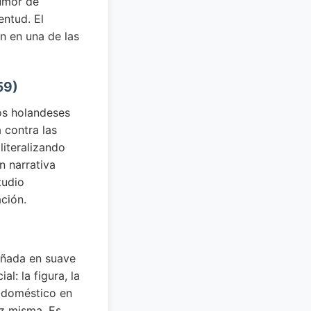
humor de
entud. El
n en una de las
59)
hos holandeses
 contra las
literalizando
n narrativa
tudio
ción.
añada en suave
l: la figura, la
o doméstico en
uz misma. Es