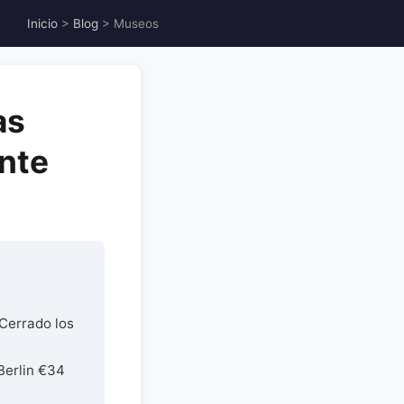
Inicio
>
Blog
> Museos
as
ante
 Cerrado los
Berlin €34