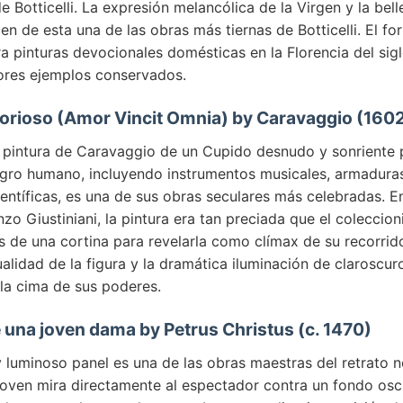
de Botticelli. La expresión melancólica de la Virgen y la bel
en de esta una de las obras más tiernas de Botticelli. El f
a pinturas devocionales domésticas en la Florencia del sigl
ores ejemplos conservados.
torioso (Amor Vincit Omnia) by Caravaggio (160
 pintura de Caravaggio de un Cupido desnudo y sonriente
ogro humano, incluyendo instrumentos musicales, armadura
entíficas, es una de sus obras seculares más celebradas. E
o Giustiniani, la pintura era tan preciada que el coleccioni
 de una cortina para revelarla como clímax de su recorrido 
alidad de la figura y la dramática iluminación de claroscur
la cima de sus poderes.
e una joven dama by Petrus Christus (c. 1470)
 luminoso panel es una de las obras maestras del retrato 
 joven mira directamente al espectador contra un fondo osc