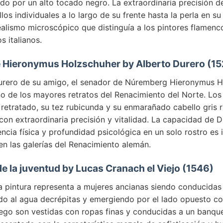
o por un alto tocado negro. La extraordinaria precisión de
los individuales a lo largo de su frente hasta la perla en su 
ealismo microscópico que distinguía a los pintores flamenc
 italianos.
de Hieronymus Holzschuher by Alberto Durero (1
Durero de su amigo, el senador de Núremberg Hieronymus H
o de los mayores retratos del Renacimiento del Norte. Los
 retratado, su tez rubicunda y su enmarañado cabello gris 
con extraordinaria precisión y vitalidad. La capacidad de 
encia física y profundidad psicológica en un solo rostro es 
en las galerías del Renacimiento alemán.
 de la juventud by Lucas Cranach el Viejo (1546)
a pintura representa a mujeres ancianas siendo conducidas
do al agua decrépitas y emergiendo por el lado opuesto c
uego son vestidas con ropas finas y conducidas a un banque