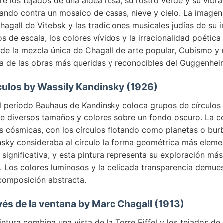
e los tejados de una aldea rusa, su rostro verde y su vibra
ando contra un mosaico de casas, nieve y cielo. La imagen 
agall de Vitebsk y las tradiciones musicales judías de su i
s de escala, los colores vívidos y la irracionalidad poética
 de la mezcla única de Chagall de arte popular, Cubismo y 
na de las obras más queridas y reconocibles del Guggenhei
rculos by Wassily Kandinsky (1926)
el período Bauhaus de Kandinsky coloca grupos de círculos 
e diversos tamaños y colores sobre un fondo oscuro. La 
 cósmicas, con los círculos flotando como planetas o burb
nsky consideraba al círculo la forma geométrica más eleme
 significativa, y esta pintura representa su exploración má
l. Los colores luminosos y la delicada transparencia demue
 composición abstracta.
ravés de la ventana by Marc Chagall (1913)
intura combina una vista de la Torre Eiffel y los tejados de 