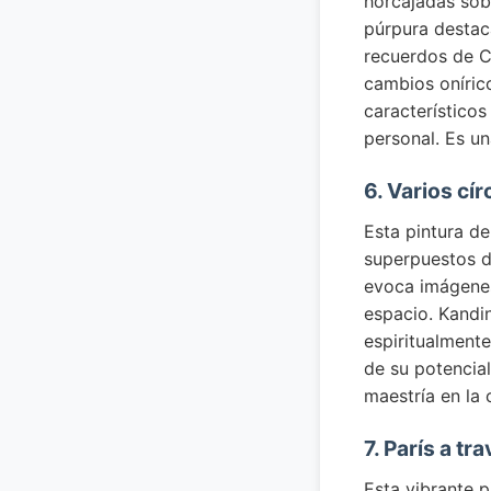
horcajadas sobr
púrpura destac
recuerdos de Ch
cambios onírico
característicos
personal. Es u
6. Varios cí
Esta pintura d
superpuestos d
evoca imágenes
espacio. Kandi
espiritualmente
de su potencia
maestría en la
7. París a t
Esta vibrante p