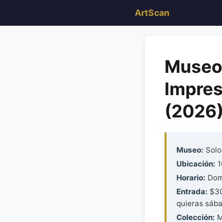
ArtScan
Museo
Impres
(2026
Museo:
Solo
Ubicación:
1
Horario:
Dom-
Entrada:
$30
quieras sába
Colección:
M