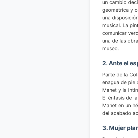
un cambio decis
geométrica y co
una disposició
musical. La pin
comunicar verd
una de las obr
museo.
2. Ante el e
Parte de la Co
enagua de pie a
Manet y la inti
El énfasis de l
Manet en un hér
del acabado ac
3. Mujer pl