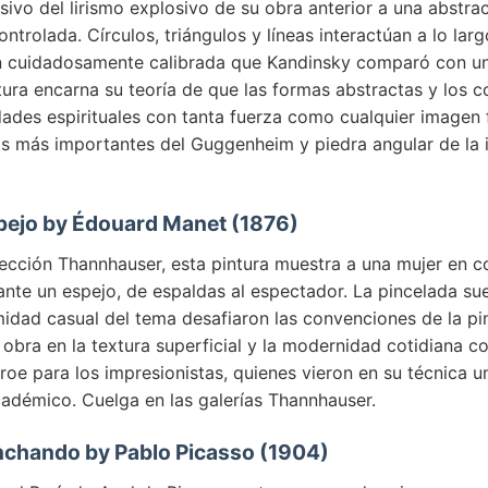
ivo del lirismo explosivo de su obra anterior a una abstr
ntrolada. Círculos, triángulos y líneas interactúan a lo larg
n cuidadosamente calibrada que Kandinsky comparó con un
tura encarna su teoría de que las formas abstractas y los c
ades espirituales con tanta fuerza como cualquier imagen f
as más importantes del Guggenheim y piedra angular de la 
spejo by Édouard Manet (1876)
lección Thannhauser, esta pintura muestra a una mujer en c
nte un espejo, de espaldas al espectador. La pincelada sue
midad casual del tema desafiaron las convenciones de la pi
a obra en la textura superficial y la modernidad cotidiana co
oe para los impresionistas, quienes vieron en su técnica u
adémico. Cuelga en las galerías Thannhauser.
anchando by Pablo Picasso (1904)