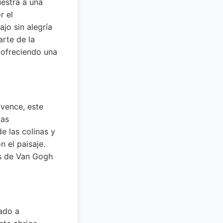
estra a una
r el
jo sin alegría
arte de la
 ofreciendo una
ovence, este
das
e las colinas y
 el paisaje.
es de Van Gogh
ado a