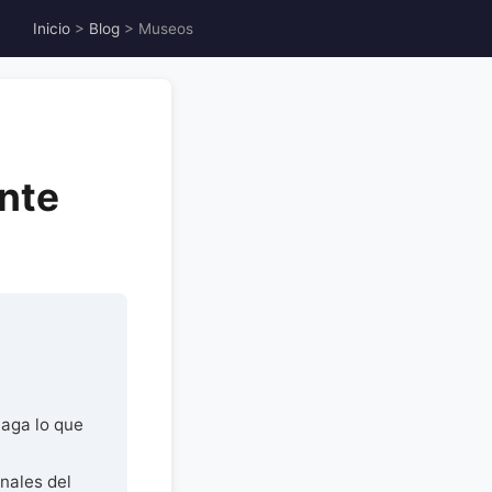
Inicio
>
Blog
> Museos
ante
Paga lo que
nales del