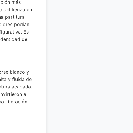
acción más
o del lienzo en
a partitura
olores podían
igurativa. Es
identidad del
orsé blanco y
lta y fluida de
ntura acabada.
nvirtieron a
na liberación