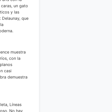
 caras, un gato
ticos y las
t Delaunay, que
la
oderna.
vence muestra
íos, con la
 planos
ón casi
obra demuestra
eta, Líneas
noso. No hay