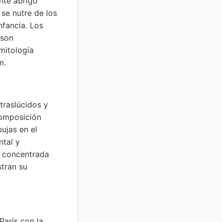
nte abrigo
se nutre de los
nfancia. Los
 son
mitología
m.
traslúcidos y
composición
ujas en el
ntal y
s concentrada
stran su
París con la