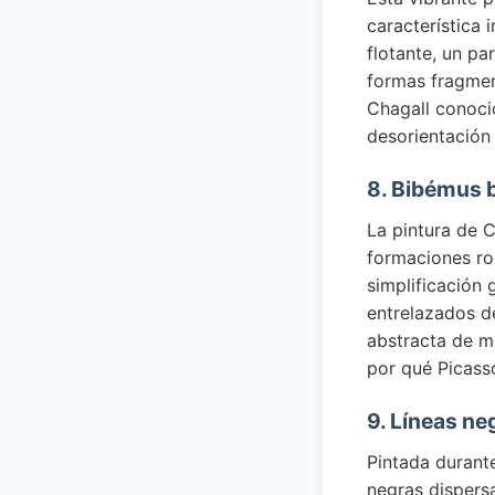
característica 
flotante, un pa
formas fragmen
Chagall conoció
desorientación 
8. Bibémus 
La pintura de 
formaciones ro
simplificación
entrelazados de
abstracta de m
por qué Picass
9. Líneas ne
Pintada durant
negras dispers