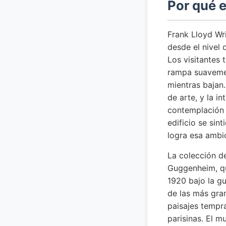
Por qué 
Frank Lloyd Wr
desde el nivel 
Los visitantes 
rampa suavemen
mientras bajan.
de arte, y la i
contemplación 
edificio se sin
logra esa ambi
La colección d
Guggenheim, qu
1920 bajo la gu
de las más gra
paisajes tempr
parisinas. El 