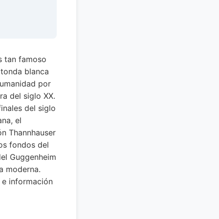
s tan famoso
otonda blanca
Humanidad por
a del siglo XX.
nales del siglo
na, el
ión Thannhauser
os fondos del
 del Guggenheim
ra moderna.
o e información