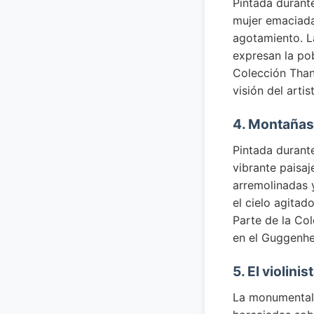
Pintada durant
mujer emaciada
agotamiento. La
expresan la pob
Colección Than
visión del arti
4. Montañas
Pintada durant
vibrante paisa
arremolinadas y
el cielo agitad
Parte de la Co
en el Guggenhe
5. El violin
La monumental 