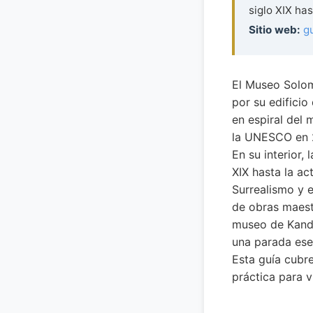
siglo XIX has
Sitio web:
g
El Museo Solom
por su edificio
en espiral del
la UNESCO en 2
En su interior,
XIX hasta la ac
Surrealismo y 
de obras maestr
museo de Kandi
una parada esen
Esta guía cubre
práctica para v