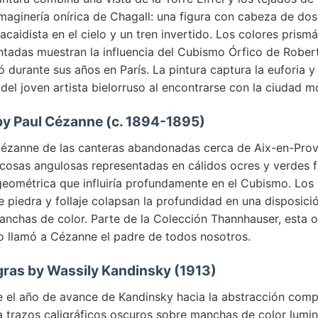
imaginería onírica de Chagall: una figura con cabeza de dos
racaidista en el cielo y un tren invertido. Los colores prismá
tadas muestran la influencia del Cubismo Órfico de Rober
 durante sus años en París. La pintura captura la euforia y 
del joven artista bielorruso al encontrarse con la ciudad m
by Paul Cézanne (c. 1894-1895)
Cézanne de las canteras abandonadas cerca de Aix-en-Pro
cosas angulosas representadas en cálidos ocres y verdes fr
 geométrica que influiría profundamente en el Cubismo. Los
 piedra y follaje colapsan la profundidad en una disposici
anchas de color. Parte de la Colección Thannhauser, esta 
o llamó a Cézanne el padre de todos nosotros.
gras by Wassily Kandinsky (1913)
e el año de avance de Kandinsky hacia la abstracción compl
a trazos caligráficos oscuros sobre manchas de color lumi