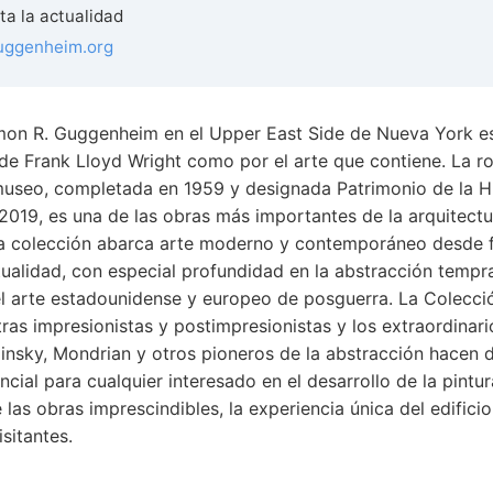
ta la actualidad
uggenheim.org
on R. Guggenheim en el Upper East Side de Nueva York e
 de Frank Lloyd Wright como por el arte que contiene. La r
 museo, completada en 1959 y designada Patrimonio de la 
019, es una de las obras más importantes de la arquitectur
 la colección abarca arte moderno y contemporáneo desde fi
tualidad, con especial profundidad en la abstracción tempra
el arte estadounidense y europeo de posguerra. La Colecc
as impresionistas y postimpresionistas y los extraordinari
nsky, Mondrian y otros pioneros de la abstracción hacen
cial para cualquier interesado en el desarrollo de la pintu
 las obras imprescindibles, la experiencia única del edifici
isitantes.