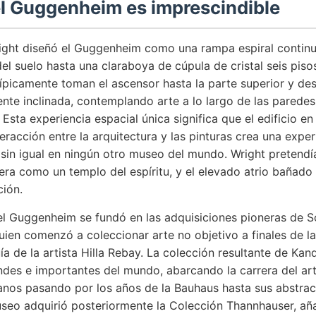
el Guggenheim es imprescindible
ight diseñó el Guggenheim como una rampa espiral contin
del suelo hasta una claraboya de cúpula de cristal seis piso
típicamente toman el ascensor hasta la parte superior y de
te inclinada, contemplando arte a lo largo de las paredes
 Esta experiencia espacial única significa que el edificio en
nteracción entre la arquitectura y las pinturas crea una expe
sin igual en ningún otro museo del mundo. Wright pretendí
tiera como un templo del espíritu, y el elevado atrio bañado 
ción.
el Guggenheim se fundó en las adquisiciones pioneras de 
ien comenzó a coleccionar arte no objetivo a finales de l
ía de la artista Hilla Rebay. La colección resultante de Kan
ndes e importantes del mundo, abarcando la carrera del art
anos pasando por los años de la Bauhaus hasta sus abstrac
museo adquirió posteriormente la Colección Thannhauser, a