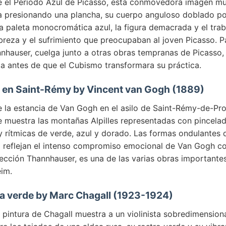
e el Período Azul de Picasso, esta conmovedora imagen mu
 presionando una plancha, su cuerpo anguloso doblado po
 paleta monocromática azul, la figura demacrada y el traba
reza y el sufrimiento que preocupaban al joven Picasso. P
nhauser, cuelga junto a otras obras tempranas de Picasso,
sta antes de que el Cubismo transformara su práctica.
 en Saint-Rémy by Vincent van Gogh (1889)
e la estancia de Van Gogh en el asilo de Saint-Rémy-de-Pr
je muestra las montañas Alpilles representadas con pincela
 rítmicas de verde, azul y dorado. Las formas ondulantes d
o reflejan el intenso compromiso emocional de Van Gogh con
lección Thannhauser, es una de las varias obras important
im.
ista verde by Marc Chagall (1923-1924)
pintura de Chagall muestra a un violinista sobredimension