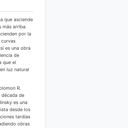
ua que asciende
s más arriba.
scienden por la
 curvas
 sí es una obra
riencia de
a que el
en luz natural
Solomon R.
a década de
dinsky es una
ista desde los
ciones tardías
ñadiendo obras