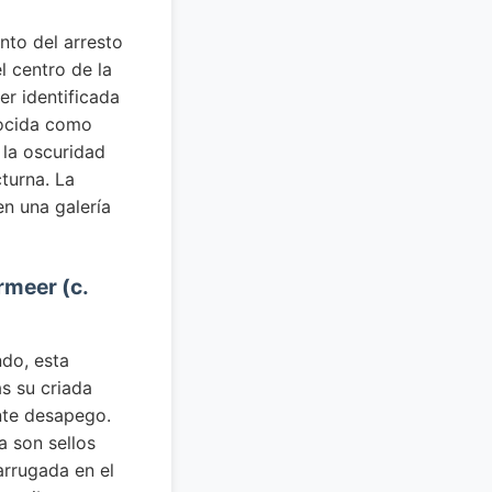
nto del arresto
l centro de la
er identificada
nocida como
 la oscuridad
turna. La
en una galería
rmeer (c.
ndo, esta
s su criada
nte desapego.
a son sellos
arrugada en el