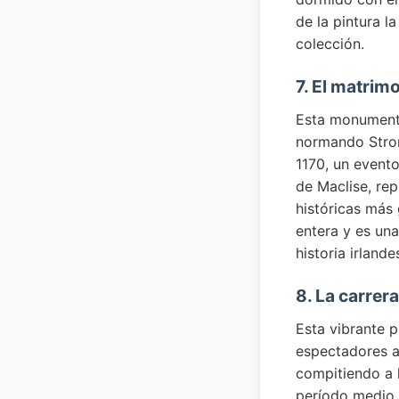
de la pintura l
colección.
7. El matrim
Esta monumental
normando Stron
1170, un evento
de Maclise, rep
históricas más 
entera y es un
historia irlande
8. La carrer
Esta vibrante p
espectadores a
compitiendo a l
período medio d