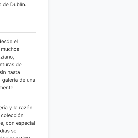
s de Dublín.
desde el
e muchos
iziano,
nturas de
sin hasta
 galería de una
amente
ería y la razón
a colección
te, con especial
días se