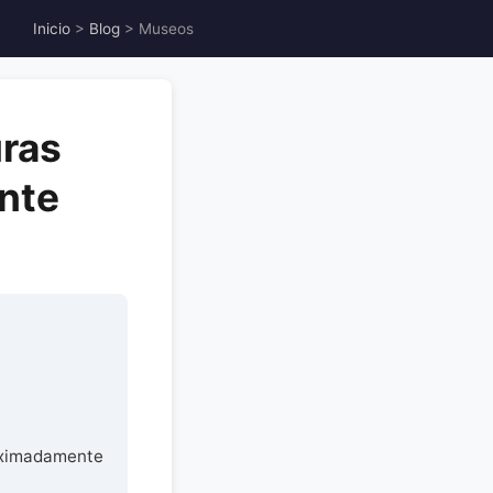
Inicio
>
Blog
> Museos
uras
ante
roximadamente