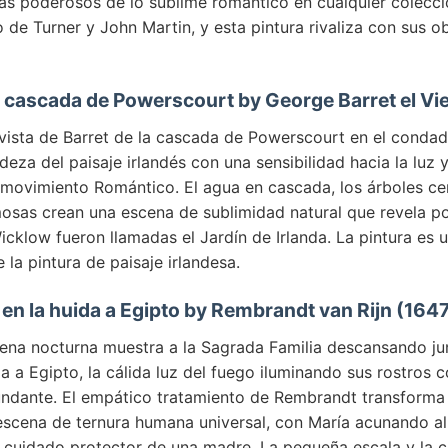
ás poderosos de lo sublime romántico en cualquier colecci
de Turner y John Martin, y esta pintura rivaliza con sus o
la cascada de Powerscourt by George Barret el Vie
vista de Barret de la cascada de Powerscourt en el conda
deza del paisaje irlandés con una sensibilidad hacia la luz 
 movimiento Romántico. El agua en cascada, los árboles cen
sas crean una escena de sublimidad natural que revela po
cklow fueron llamadas el Jardín de Irlanda. La pintura es 
e la pintura de paisaje irlandesa.
en la huida a Egipto by Rembrandt van Rijn (164
cena nocturna muestra a la Sagrada Familia descansando ju
a a Egipto, la cálida luz del fuego iluminando sus rostros c
undante. El empático tratamiento de Rembrandt transforma 
 escena de ternura humana universal, con María acunando al
 cuidado protector de una madre. La pequeña escala y la c