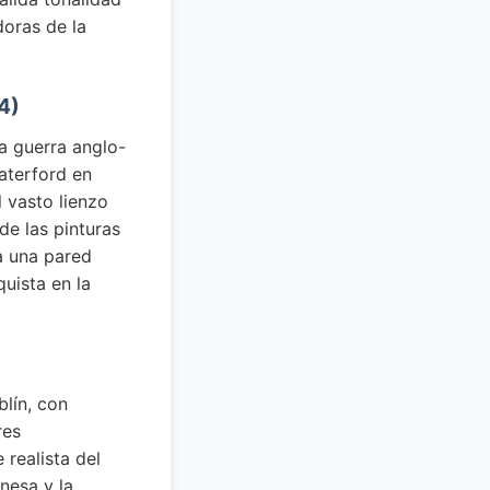
doras de la
4)
a guerra anglo-
aterford en
l vasto lienzo
de las pinturas
a una pared
uista en la
blín, con
res
 realista del
nesa y la