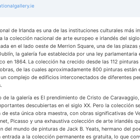
tionalgallery.ie
onal de Irlanda es una de las instituciones culturales más 
a la colección nacional de arte europeo e irlandés del siglo
uada en el lado oeste de Merrion Square, una de las plazas
ublín, la galería fue establecida por una ley parlamentaria
ico en 1864. La colección ha crecido desde las 112 pinturas 
obras, de las cuales aproximadamente 800 pinturas están e
un complejo de edificios interconectados de diferentes pe
.
 de la galería es El prendimiento de Cristo de Caravaggio,
portantes descubiertas en el siglo XX. Pero la colección s
 de esta única obra maestra, con obras significativas de V
et, Picasso y una exhaustiva colección de arte irlandés qu
n del mundo de pinturas de Jack B. Yeats, hermano del poe
a entrada a la colección permanente es gratuita, lo que conv