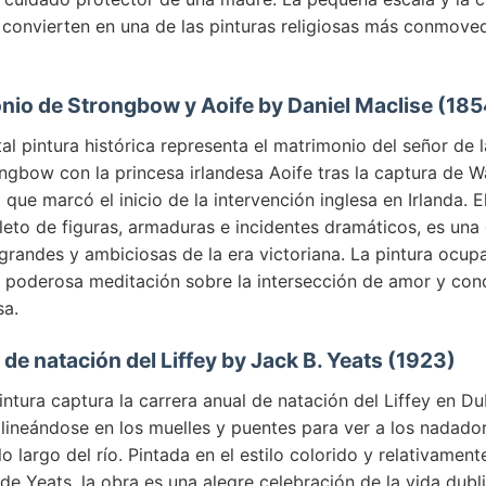
a convierten en una de las pinturas religiosas más conmove
onio de Strongbow y Aoife by Daniel Maclise (185
 pintura histórica representa el matrimonio del señor de l
gbow con la princesa irlandesa Aoife tras la captura de W
 que marcó el inicio de la intervención inglesa en Irlanda. E
leto de figuras, armaduras e incidentes dramáticos, es una 
grandes y ambiciosas de la era victoriana. La pintura ocup
a poderosa meditación sobre la intersección de amor y conq
sa.
a de natación del Liffey by Jack B. Yeats (1923)
intura captura la carrera anual de natación del Liffey en Du
lineándose en los muelles y puentes para ver a los nadado
o largo del río. Pintada en el estilo colorido y relativamente
e Yeats, la obra es una alegre celebración de la vida dubli