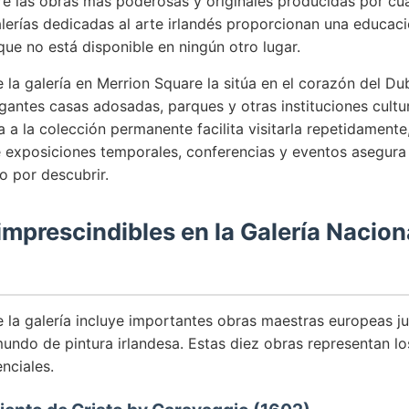
e las obras más poderosas y originales producidas por cual
alerías dedicadas al arte irlandés proporcionan una educaci
 que no está disponible en ningún otro lugar.
 la galería en Merrion Square la sitúa en el corazón del Du
antes casas adosadas, parques y otras instituciones cultur
a a la colección permanente facilita visitarla repetidament
de exposiciones temporales, conferencias y eventos asegur
o por descubrir.
imprescindibles en la Galería Nacion
 la galería incluye importantes obras maestras europeas ju
mundo de pintura irlandesa. Estas diez obras representan l
nciales.