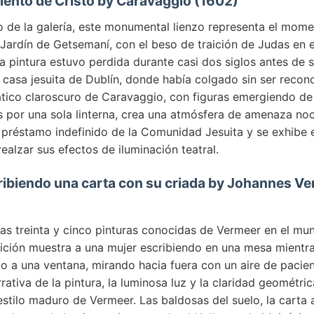
miento de Cristo by Caravaggio (1602)
o de la galería, este monumental lienzo representa el mome
 Jardín de Getsemaní, con el beso de traición de Judas en e
 pintura estuvo perdida durante casi dos siglos antes de s
 casa jesuita de Dublín, donde había colgado sin ser reco
ático claroscuro de Caravaggio, con figuras emergiendo de
s por una sola linterna, crea una atmósfera de amenaza noc
 préstamo indefinido de la Comunidad Jesuita y se exhibe 
ealzar sus efectos de iluminación teatral.
ibiendo una carta con su criada by Johannes Ve
cas treinta y cinco pinturas conocidas de Vermeer en el mu
ción muestra a una mujer escribiendo en una mesa mientra
o a una ventana, mirando hacia fuera con un aire de pacie
rrativa de la pintura, la luminosa luz y la claridad geométric
 estilo maduro de Vermeer. Las baldosas del suelo, la carta 