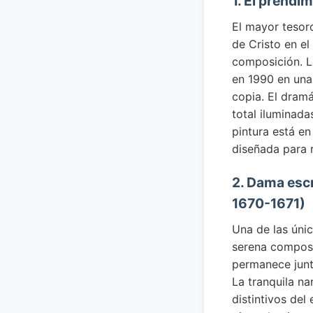
1. El prendi
El mayor tesor
de Cristo en el
composición. La
en 1990 en una
copia. El dram
total iluminada
pintura está en
diseñada para r
2. Dama escr
1670-1671)
Una de las úni
serena composi
permanece junt
La tranquila na
distintivos del