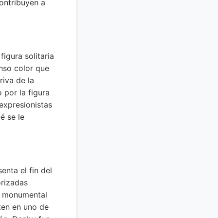
contribuyen a
igura solitaria
enso color que
riva de la
 por la figura
expresionistas
é se le
enta el fin del
orizadas
la monumental
rten en uno de