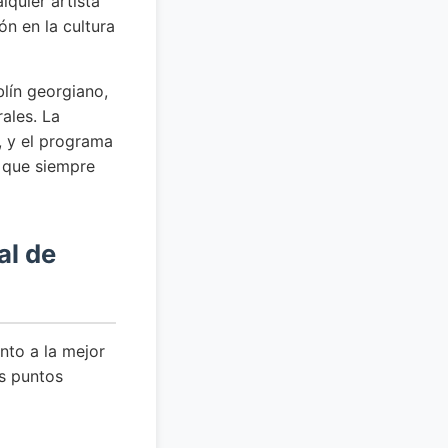
quier artista
ón en la cultura
blín georgiano,
ales. La
e, y el programa
a que siempre
al de
nto a la mejor
os puntos