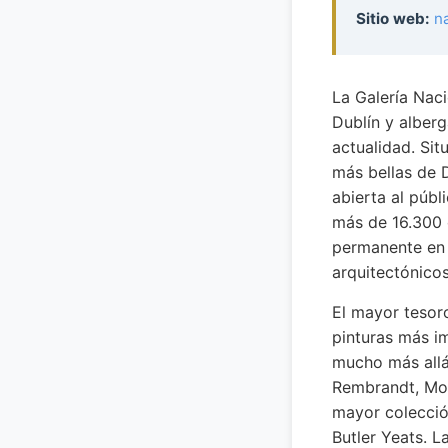
Sitio web:
na
La Galería Naci
Dublín y alberg
actualidad. Sit
más bellas de D
abierta al públ
más de 16.300 
permanente en 
arquitectónicos
El mayor tesoro
pinturas más im
mucho más allá
Rembrandt, Mon
mayor colecció
Butler Yeats. L