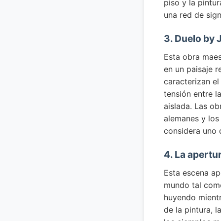
piso y la pintu
una red de sig
3. Duelo by 
Esta obra maest
en un paisaje r
caracterizan el
tensión entre l
aislada. Las o
alemanes y los 
considera uno d
4. La apertu
Esta escena apo
mundo tal como 
huyendo mientr
de la pintura, 