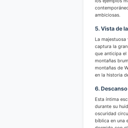
los ejemplos m
contemporáneo 
ambiciosas.
5. Vista de 
La majestuosa 
captura la gran
que anticipa el
montañas brumo
montañas de Wi
en la historia d
6. Descanso 
Esta íntima es
durante su huid
oscuridad circ
bíblica en una
dormido con el