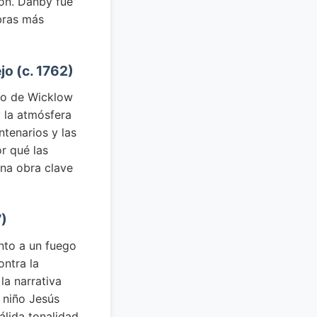
ón. Danby fue
bras más
jo (c. 1762)
do de Wicklow
y la atmósfera
tenarios y las
r qué las
una obra clave
7)
nto a un fuego
ontra la
la narrativa
 niño Jesús
álida tonalidad