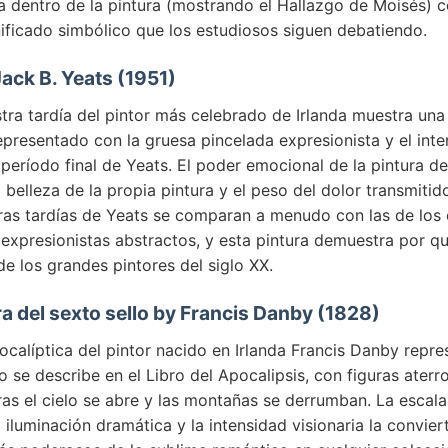
ra dentro de la pintura (mostrando el Hallazgo de Moisés) 
nificado simbólico que los estudiosos siguen debatiendo.
Jack B. Yeats (1951)
ra tardía del pintor más celebrado de Irlanda muestra una f
epresentado con la gruesa pincelada expresionista y el int
 período final de Yeats. El poder emocional de la pintura de
a belleza de la propia pintura y el peso del dolor transmitido
bras tardías de Yeats se comparan a menudo con las de los 
expresionistas abstractos, y esta pintura demuestra por qu
e los grandes pintores del siglo XX.
ra del sexto sello by Francis Danby (1828)
calíptica del pintor nacido en Irlanda Francis Danby repres
se describe en el Libro del Apocalipsis, con figuras aterr
as el cielo se abre y las montañas se derrumban. La esca
la iluminación dramática y la intensidad visionaria la convie