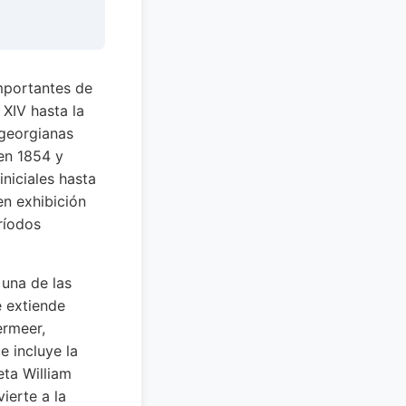
importantes de
 XIV hasta la
 georgianas
 en 1854 y
iniciales hasta
n exhibición
ríodos
 una de las
e extiende
ermeer,
e incluye la
ta William
ierte a la