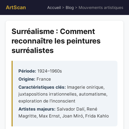
ArtScan
Accueil
>
Blog
> Mouvements artistiques
Surréalisme : Comment
reconnaître les peintures
surréalistes
Période:
1924–1960s
Origine:
France
Caractéristiques clés:
Imagerie onirique,
juxtapositions irrationnelles, automatisme,
exploration de l'inconscient
Artistes majeurs:
Salvador Dalí, René
Magritte, Max Ernst, Joan Miró, Frida Kahlo