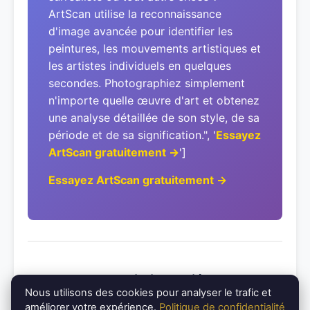
ArtScan utilise la reconnaissance
d'image avancée pour identifier les
peintures, les mouvements artistiques et
les artistes individuels en quelques
secondes. Photographiez simplement
n'importe quelle œuvre d'art et obtenez
une analyse détaillée de son style, de sa
période et de sa signification.", '
Essayez
ArtScan gratuitement →
']
Essayez ArtScan gratuitement →
Mouvements artistiques liés
Nous utilisons des cookies pour analyser le trafic et
améliorer votre expérience.
Politique de confidentialité