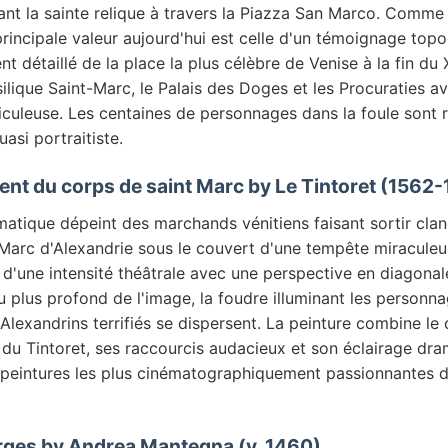
ant la sainte relique à travers la Piazza San Marco. Comme 
rincipale valeur aujourd'hui est celle d'un témoignage top
 détaillé de la place la plus célèbre de Venise à la fin du 
ilique Saint-Marc, le Palais des Doges et les Procuraties a
iculeuse. Les centaines de personnages dans la foule sont 
asi portraitiste.
ent du corps de saint Marc by Le Tintoret (1562
matique dépeint des marchands vénitiens faisant sortir cla
Marc d'Alexandrie sous le couvert d'une tempête miraculeus
d'une intensité théâtrale avec une perspective en diagonal
u plus profond de l'image, la foudre illuminant les personna
Alexandrins terrifiés se dispersent. La peinture combine l
 du Tintoret, ses raccourcis audacieux et son éclairage dr
s peintures les plus cinématographiquement passionnantes d
orges by Andrea Mantegna (v. 1460)