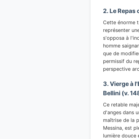
2. Le Repas 
Cette énorme to
représenter une
s'opposa à l'in
homme saignant 
que de modifier
permissif du re
perspective arc
3. Vierge à 
Bellini (v. 1
Ce retable maje
d'anges dans un
maîtrise de la p
Messina, est pl
lumière douce e