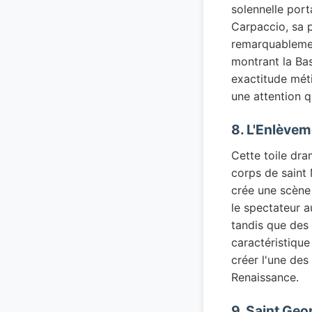
solennelle port
Carpaccio, sa p
remarquablement
montrant la Bas
exactitude mét
une attention qu
8. L'Enlèvem
Cette toile dra
corps de saint 
crée une scène 
le spectateur a
tandis que des 
caractéristique
créer l'une de
Renaissance.
9. Saint Ge