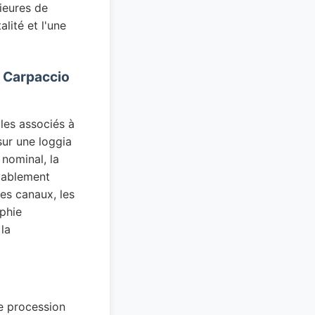
ieures de
lité et l'une
re Carpaccio
cles associés à
sur une loggia
 nominal, la
oyablement
les canaux, les
aphie
la
)
ne procession