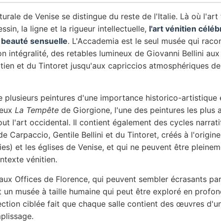
turale de Venise se distingue du reste de l'Italie. Là où l'art 
essin, la ligne et la rigueur intellectuelle,
l'art vénitien céléb
a beauté sensuelle
. L'Accademia est le seul musée qui raco
on intégralité, des retables lumineux de Giovanni Bellini aux 
tien et du Tintoret jusqu'aux capriccios atmosphériques de
 plusieurs peintures d'une importance historico-artistique 
ieux
La Tempête
de Giorgione, l'une des peintures les plus 
ut l'art occidental. Il contient également des cycles narrati
Carpaccio, Gentile Bellini et du Tintoret, créés à l'origine
ies) et les églises de Venise, et qui ne peuvent être pleine
texte vénitien.
ux Offices de Florence, qui peuvent sembler écrasants par l
 un musée à taille humaine qui peut être exploré en profon
ection ciblée fait que chaque salle contient des œuvres d'
mplissage.