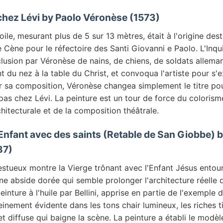
chez Lévi by Paolo Véronèse (1573)
ile, mesurant plus de 5 sur 13 mètres, était à l'origine dest
 Cène pour le réfectoire des Santi Giovanni e Paolo. L'Inqui
clusion par Véronèse de nains, de chiens, de soldats allema
du nez à la table du Christ, et convoqua l'artiste pour s'ex
 sa composition, Véronèse changea simplement le titre pour
pas chez Lévi. La peinture est un tour de force du colorisme
hitecturale et de la composition théâtrale.
l'Enfant avec des saints (Retable de San Giobbe) 
487)
stueux montre la Vierge trônant avec l'Enfant Jésus entour
e abside dorée qui semble prolonger l'architecture réelle de
einture à l'huile par Bellini, apprise en partie de l'exemple 
einement évidente dans les tons chair lumineux, les riches ti
t diffuse qui baigne la scène. La peinture a établi le modèl