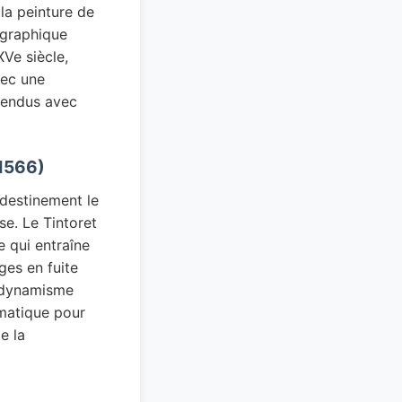
la peinture de
ographique
XVe siècle,
vec une
rendus avec
-1566)
ndestinement le
e. Le Tintoret
e qui entraîne
ges en fuite
e dynamisme
amatique pour
e la