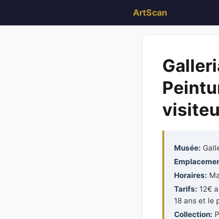
ArtScan
Galler
Peintu
visite
Musée:
Galle
Emplacemen
Horaires:
Mar
Tarifs:
12€ ad
18 ans et le
Collection:
P