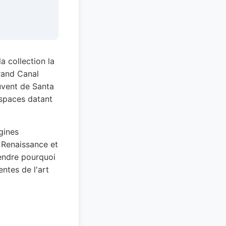
a collection la
rand Canal
uvent de Santa
espaces datant
gines
a Renaissance et
rendre pourquoi
entes de l'art