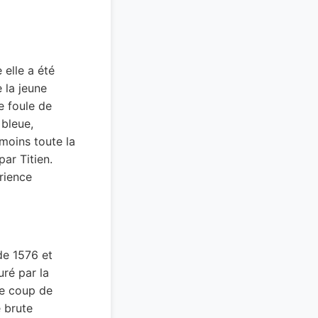
 elle a été
e la jeune
e foule de
 bleue,
moins toute la
ar Titien.
rience
de 1576 et
uré par la
Le coup de
e brute