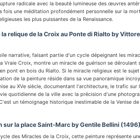
upture radicale avec la beauté lumineuse des œuvres antér
 la fois une méditation profondément personnelle sur la morta
eligieuses les plus puissantes de la Renaissance.
 la relique de la Croix au Ponte di Rialto by Vitto
ile narrative, faisant partie d'un cycle dépeignant les mira
la Vraie Croix, montre un miracle de guérison se déroulant 
n pont en bois du Rialto. Si le miracle religieux est le sujet
ination de la peinture réside dans sa vue panoramique incr
nise au XVe siècle, documentant l'architecture, le trafic sur 
vie quotidienne de la ville avec la précision d'une photogr
'est un témoignage historique inestimable de la Venise de 
n sur la place Saint-Marc by Gentile Bellini (1496
cycle des Miracles de la Croix, cette peinture représente u