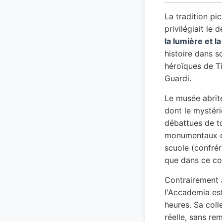
La tradition pic
privilégiait le d
la lumière et l
histoire dans s
héroïques de Ti
Guardi.
Le musée abrite
dont le mystér
débattues de to
monumentaux de 
scuole (confrér
que dans ce con
Contrairement a
l'Accademia est
heures. Sa coll
réelle, sans re