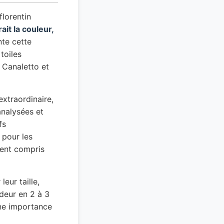
florentin
rait la couleur,
nte cette
toiles
 Canaletto et
extraordinaire,
analysées et
fs
 pour les
ment compris
eur taille,
deur en 2 à 3
une importance