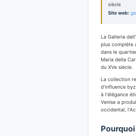
siècle
Site web:
ga
La Galleria del
plus complète a
dans le quartie
Maria della Car
du XVe siècle.
La collection r
d'influence byz
à l'élégance é
Venise a produit
occidental, l'A
Pourquoi 