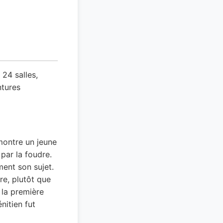
24 salles,
ntures
ontre un jeune
par la foudre.
ment son sujet.
re, plutôt que
e la première
nitien fut