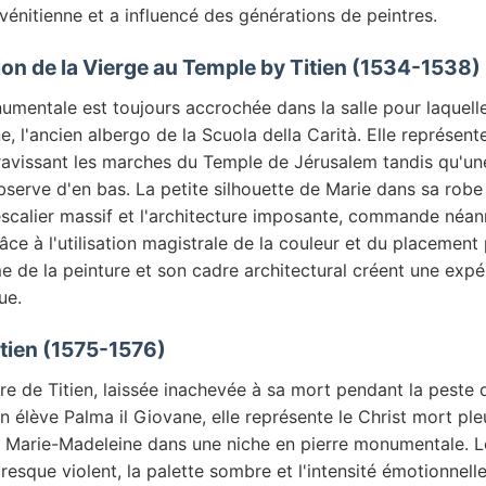
vénitienne et a influencé des générations de peintres.
ion de la Vierge au Temple by Titien (1534-1538)
umentale est toujours accrochée dans la salle pour laquelle
ne, l'ancien albergo de la Scuola della Carità. Elle représent
ravissant les marches du Temple de Jérusalem tandis qu'un
bserve d'en bas. La petite silhouette de Marie dans sa robe
escalier massif et l'architecture imposante, commande néan
ce à l'utilisation magistrale de la couleur et du placement p
e de la peinture et son cadre architectural créent une expé
ue.
Titien (1575-1576)
re de Titien, laissée inachevée à sa mort pendant la peste 
 élève Palma il Giovane, elle représente le Christ mort ple
t Marie-Madeleine dans une niche en pierre monumentale. 
resque violent, la palette sombre et l'intensité émotionnell