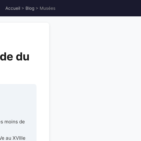
Accueil
>
Blog
> Musées
ide du
les moins de
Ve au XVIIIe