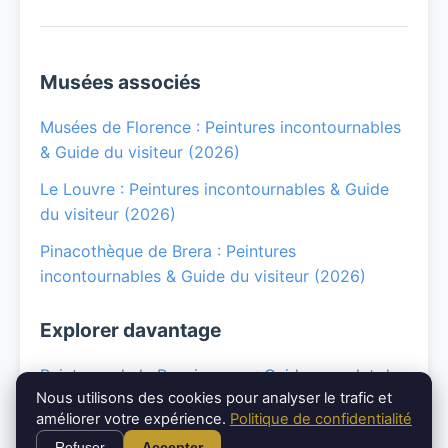
Musées associés
Musées de Florence : Peintures incontournables
& Guide du visiteur (2026)
Le Louvre : Peintures incontournables & Guide
du visiteur (2026)
Pinacothèque de Brera : Peintures
incontournables & Guide du visiteur (2026)
Explorer davantage
Peintures de la Renaissance : Guide complet du
Nous utilisons des cookies pour analyser le trafic et
mouvement
améliorer votre expérience.
Politique de confidentialité
Léonard de Vinci : Guide complet des peintures
Refuser
Accepter