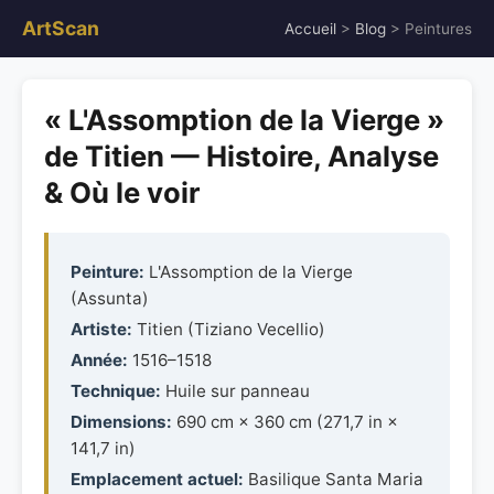
ArtScan
Accueil
>
Blog
> Peintures
« L'Assomption de la Vierge »
de Titien — Histoire, Analyse
& Où le voir
Peinture:
L'Assomption de la Vierge
(Assunta)
Artiste:
Titien (Tiziano Vecellio)
Année:
1516–1518
Technique:
Huile sur panneau
Dimensions:
690 cm × 360 cm (271,7 in ×
141,7 in)
Emplacement actuel:
Basilique Santa Maria