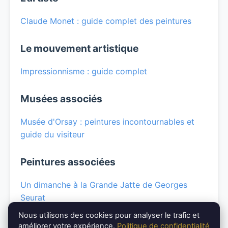
Claude Monet : guide complet des peintures
Le mouvement artistique
Impressionnisme : guide complet
Musées associés
Musée d'Orsay : peintures incontournables et
guide du visiteur
Peintures associées
Un dimanche à la Grande Jatte de Georges
Seurat
Nous utilisons des cookies pour analyser le trafic et
La Liberté guidant le peuple d'Eugène Delacroix
améliorer votre expérience.
Politique de confidentialité