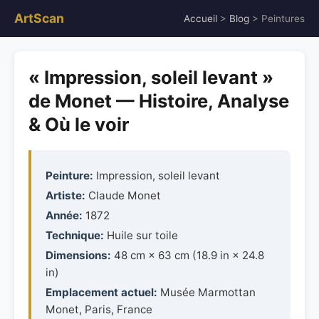
ArtScan
Accueil
>
Blog
> Peintures
« Impression, soleil levant »
de Monet — Histoire, Analyse
& Où le voir
Peinture:
Impression, soleil levant
Artiste:
Claude Monet
Année:
1872
Technique:
Huile sur toile
Dimensions:
48 cm × 63 cm (18.9 in × 24.8
in)
Emplacement actuel:
Musée Marmottan
Monet, Paris, France