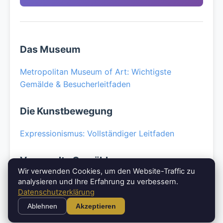
Das Museum
Metropolitan Museum of Art: Wichtigste
Gemälde & Besucherleitfaden
Die Kunstbewegung
Expressionismus: Vollständiger Leitfaden
Verwandte Gemälde
Wir verwenden Cookies, um den Website-Traffic zu
analysieren und Ihre Erfahrung zu verbessern.
Olympia von Manet
Datenschutzerklärung
Schwarze Iris von Georgia O'Keeffe
Ablehnen
Akzeptieren