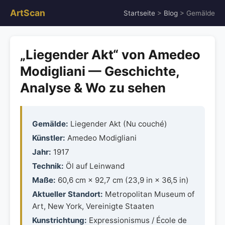
ArtScan
Startseite
>
Blog
> Gemälde
„Liegender Akt“ von Amedeo
Modigliani — Geschichte,
Analyse & Wo zu sehen
Gemälde:
Liegender Akt (Nu couché)
Künstler:
Amedeo Modigliani
Jahr:
1917
Technik:
Öl auf Leinwand
Maße:
60,6 cm × 92,7 cm (23,9 in × 36,5 in)
Aktueller Standort:
Metropolitan Museum of
Art, New York, Vereinigte Staaten
Kunstrichtung:
Expressionismus / École de