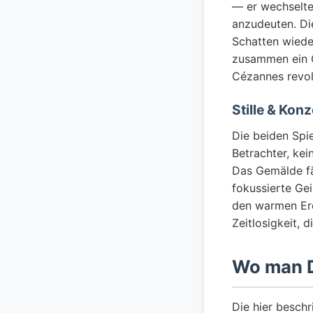
— er wechselte
anzudeuten. Di
Schatten wiede
zusammen ein G
Cézannes revol
Stille & Kon
Die beiden Spie
Betrachter, kei
Das Gemälde fä
fokussierte Gei
den warmen Erd
Zeitlosigkeit, 
Wo man D
Die hier beschr