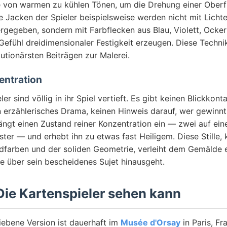
 von warmen zu kühlen Tönen, um die Drehung einer Oberf
e Jacken der Spieler beispielsweise werden nicht mit Licht
rgegeben, sondern mit Farbflecken aus Blau, Violett, Ocker
efühl dreidimensionaler Festigkeit erzeugen. Diese Techni
utionärsten Beiträgen zur Malerei.
zentration
ler sind völlig in ihr Spiel vertieft. Es gibt keinen Blickkon
n erzählerisches Drama, keinen Hinweis darauf, wer gewinnt 
ngt einen Zustand reiner Konzentration ein — zwei auf ei
ster — und erhebt ihn zu etwas fast Heiligem. Diese Stille,
farben und der soliden Geometrie, verleiht dem Gemälde e
die über sein bescheidenes Sujet hinausgeht.
ie Kartenspieler sehen kann
iebene Version ist dauerhaft im
Musée d'Orsay
in Paris, Fr