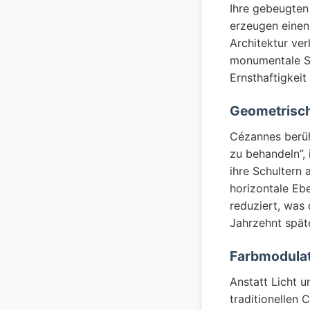
Ihre gebeugten
erzeugen einen
Architektur ver
monumentale St
Ernsthaftigkeit
Geometrisch
Cézannes berüh
zu behandeln”, 
ihre Schultern 
horizontale Eb
reduziert, was
Jahrzehnt späte
Farbmodula
Anstatt Licht 
traditionellen