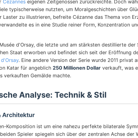
er
Cézannes
eigenen Zeitgenossen zurückreichte. Doch wäh
iele typischerweise nutzten, um Moralgeschichten über Glüc
 Laster zu illustrieren, befreite Cézanne das Thema von E
erwandelte es in eine Studie reiner Form, Konzentration u
Musée d'Orsay, die letzte und am stärksten destillierte der
hen Staat erworben und befindet sich seit der Eröffnung 
 d'Orsay
. Eine andere Version der Serie wurde 2011 privat a
von Katar für angeblich
250 Millionen Dollar
verkauft, was e
ls verkauften Gemälde machte.
sche Analyse: Technik & Stil
 Architektur
en-Komposition ist um eine nahezu perfekte bilaterale Sym
beiden Spieler spiegeln sich über der zentralen Achse der 