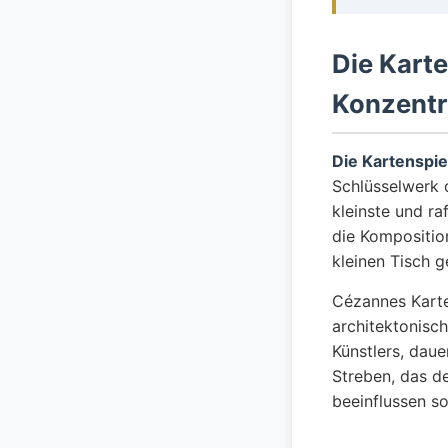
Die Kart
Konzentr
Die Kartenspie
Schlüsselwerk
kleinste und r
die Kompositio
kleinen Tisch ge
Cézannes Karte
architektonisc
Künstlers, daue
Streben, das 
beeinflussen sol