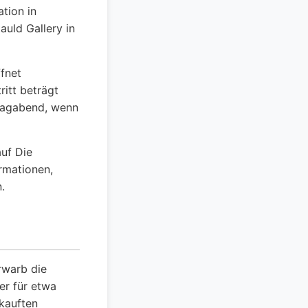
ation in
auld Gallery in
fnet
ritt beträgt
stagabend, wenn
uf Die
rmationen,
.
rwarb die
er für etwa
rkauften