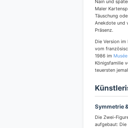
Nain und spät
Maler Kartensp
Täuschung oder
Anekdote und v
Präsenz.
Die Version im 
vom französisc
1986 im
Musée
Königsfamilie 
teuersten jema
Künstleri
Symmetrie &
Die Zwei-Figur
aufgebaut: Die 