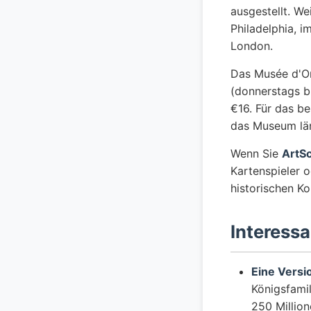
ausgestellt. We
Philadelphia, 
London.
Das Musée d'Or
(donnerstags bi
€16. Für das b
das Museum län
Wenn Sie
ArtS
Kartenspieler o
historischen K
Interessa
Eine Versi
Königsfamil
250 Million