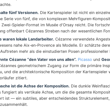
achte.
lte fünf Versionen.
Die Kartenspieler ist nicht ein einzel
ne Serie von fünf, die von komplexen Mehrfiguren-Komposi
 Zwei-Spieler-Format im Musée d'Orsay reicht. Die fortsch
ung offenbart Cézannes Streben nach der wesentlichen For
e waren lokale Landarbeiter.
Cézanne verwendete Angestel
wesens nahe Aix-en-Provence als Modelle. Er schätzte der
 Auftreten mehr als die einstudierten Posen professioneller
nnte Cézanne “den Vater von uns allen”.
Picasso
und
Geo
Cézannes geometrischem Zugang zur Form die primäre Inspi
u, und die architektonische Komposition der Kartenspieler w
rläufer zitiert.
asche ist die Achse der Komposition.
Die dunkle Weinflasch
 fungiert als vertikale Achse, um die die gesamte Komposi
rt ist — ein subtiles, aber entscheidendes Strukturelement,
 zusammenhält.