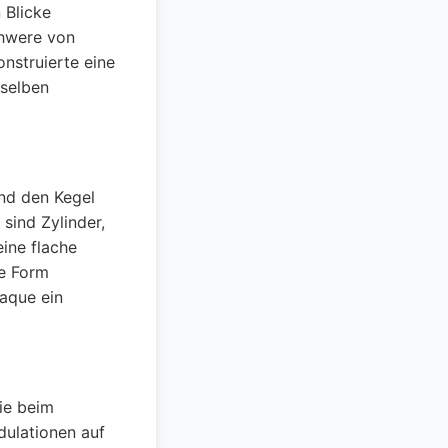
 Blicke
chwere von
nstruierte eine
rselben
nd den Kegel
 sind Zylinder,
ine flache
he Form
aque ein
ie beim
dulationen auf