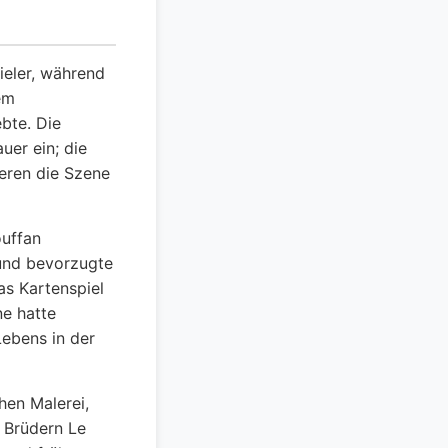
ieler, während
dem
bte. Die
uer ein; die
ieren die Szene
ouffan
 und bevorzugte
s Kartenspiel
ne hatte
ebens in der
hen Malerei,
 Brüdern Le