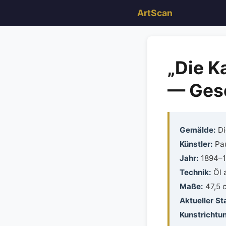
ArtScan
„Die K
— Gesc
Gemälde:
Di
Künstler:
Pau
Jahr:
1894–1
Technik:
Öl 
Maße:
47,5 c
Aktueller St
Kunstrichtu