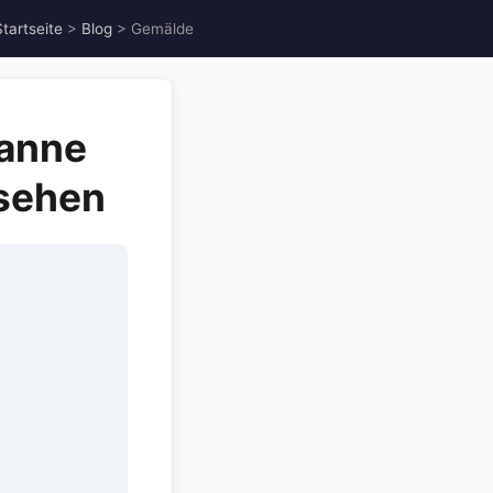
Startseite
>
Blog
> Gemälde
zanne
 sehen