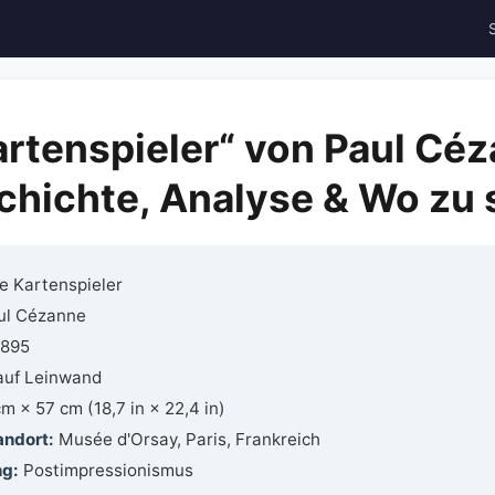
artenspieler“ von Paul Cé
hichte, Analyse & Wo zu
e Kartenspieler
l Cézanne
895
auf Leinwand
m × 57 cm (18,7 in × 22,4 in)
andort:
Musée d'Orsay, Paris, Frankreich
ng:
Postimpressionismus