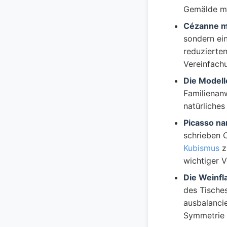
Gemälde m
Cézanne ma
sondern ei
reduzierten
Vereinfach
Die Modell
Familienan
natürliches
Picasso na
schrieben 
Kubismus
z
wichtiger Vo
Die Weinfl
des Tisches
ausbalancie
Symmetrie