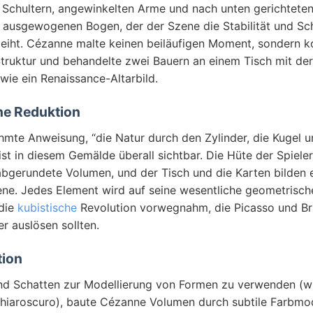
 Schultern, angewinkelten Arme und nach unten gerichteten
 ausgewogenen Bogen, der der Szene die Stabilität und S
leiht. Cézanne malte keinen beiläufigen Moment, sondern ko
ruktur und behandelte zwei Bauern an einem Tisch mit de
 wie ein Renaissance-Altarbild.
e Reduktion
mte Anweisung, “die Natur durch den Zylinder, die Kugel u
ist in diesem Gemälde überall sichtbar. Die Hüte der Spieler
abgerundete Volumen, und der Tisch und die Karten bilden e
ene. Jedes Element wird auf seine wesentliche geometrisc
 die
kubistische
Revolution vorwegnahm, die Picasso und Br
r auslösen sollten.
tion
und Schatten zur Modellierung von Formen zu verwenden (w
 Chiaroscuro), baute Cézanne Volumen durch subtile Farbmo