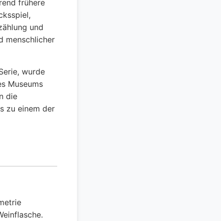
rend frühere
ksspiel,
rzählung und
nd menschlicher
 Serie, wurde
des Museums
n die
s zu einem der
metrie
Weinflasche.