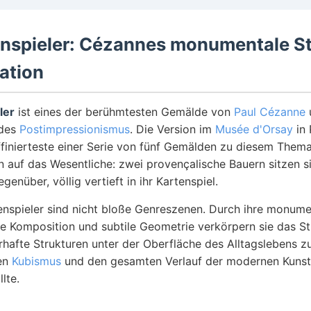
enspieler: Cézannes monumentale St
ation
ler
ist eines der berühmtesten Gemälde von
Paul Cézanne
 des
Postimpressionismus
. Die Version im
Musée d'Orsay
in 
affinierteste einer Serie von fünf Gemälden zu diesem Them
n auf das Wesentliche: zwei provençalische Bauern sitzen s
genüber, völlig vertieft in ihr Kartenspiel.
nspieler sind nicht bloße Genreszenen. Durch ihre monument
he Komposition und subtile Geometrie verkörpern sie das S
rhafte Strukturen unter der Oberfläche des Alltagslebens z
den
Kubismus
und den gesamten Verlauf der modernen Kunst 
lte.