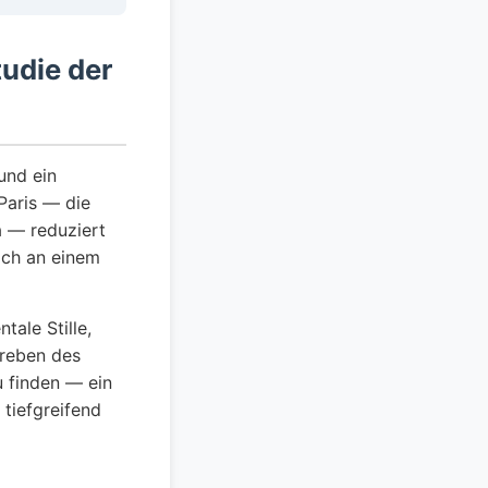
udie der
und ein
Paris — die
a — reduziert
ich an einem
ale Stille,
treben des
u finden — ein
tiefgreifend