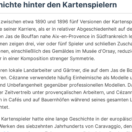
ichte hinter den Kartenspielern
zwischen etwa 1890 und 1896 fünf Versionen der Kartensp
e seiner Karriere, als er in relativer Abgeschiedenheit auf 
n Jas de Bouffan nahe Aix-en-Provence in Südfrankreich le
nen zeigen drei, vier oder fünf Spieler und schließen Zuscha
onen, einschließlich des Gemäldes im Musée d'Orsay, reduz
r in einer Komposition strenger Symmetrie.
ren lokale Landarbeiter und Gärtner, die auf dem Jas de B
ren. Cézanne verwendete häufig Einheimische als Modelle
nd Unbefangenheit gegenüber professionellen Modellen. Da
er Zeitvertreib unter provençalischen Arbeitern, und Cézan
n in Cafés und auf Bauernhöfen während seines gesamten L
tet.
Kartenspieler hatte eine lange Geschichte in der europäisc
 Werken des siebzehnten Jahrhunderts von Caravaggio, den