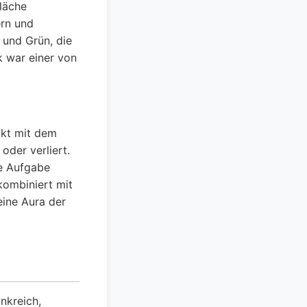
läche
ern und
 und Grün, die
k war einer von
takt mit dem
oder verliert.
ne Aufgabe
 kombiniert mit
ine Aura der
ankreich,