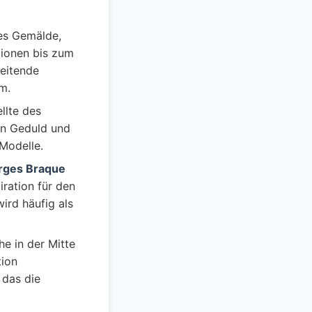
nes Gemälde,
tionen bis zum
reitende
m.
lte des
en Geduld und
 Modelle.
rges Braque
ration für den
ird häufig als
e in der Mitte
tion
 das die